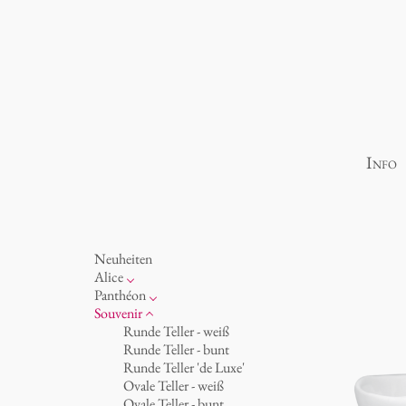
Info
Neuheiten
Alice
Porzellan
Panthéon
Ozean
Persönlichkeiten
Souvenir
Tassen 'Glam' weiß
Schriftsteller
Runde Teller - weiß
Tassen - weiß
Schauspieler
Runde Teller - bunt
Tassen 'Glam'
Künstler
Runde Teller 'de Luxe'
Tassen 'de Luxe'
Mode
Ovale Teller - weiß
Becher
Koch
Ovale Teller - bunt