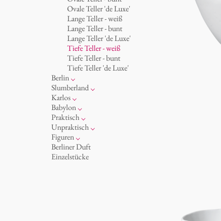
Becher 'de Luxe'
Königlich
Ovale Teller 'de Luxe'
Schalen
Humor
Lange Teller - weiß
Milchkännchen
klassische Musiker
Lange Teller - bunt
zeitgenössische Musiker
Lange Teller 'de Luxe'
Tiefe Teller - weiß
Tiefe Teller - bunt
Tiefe Teller 'de Luxe'
Berlin
Noël
Slumberland
Tassen
Kuchenteller
Karlos
Teller
Teekanne
Fressnapf
Babylon
zum Servieren
Etagere
Vasen 'de Luxe'
Korb 'de Luxe'
Praktisch
Aschenbecher
amuse gueule
Vasen
Schalen 'de Luxe'
Hände und Füße
Unpraktisch
Dosen
Weiß
Bad
Spielen
Figuren
Kerzenständer
Goldener Käfig
Räucherstäbchenhalter
Dies & Das
Schachspiel Alice
Berliner Duft
Schnickschnack
Buchstaben
Porzellanfiguren
Einzelstücke
Präsentation
Himmel
noch mehr Figuren
Besteck