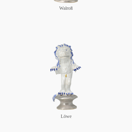
Walroß
Löwe