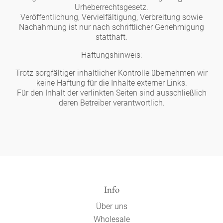
Noël
Teekanne
Urheberrechtsgesetz.
Vasen 'de Luxe'
Porzellan
Goldener Käfig
Veröffentlichung, Vervielfältigung, Verbreitung sowie
Humor
Hände und Füße
Unpraktisch
Runde Teller - weiß
Nachahmung ist nur nach schriftlicher Genehmigung
statthaft.
Vasen
Ozean
Korb 'de Luxe'
klassische Musiker
Bad
Ovale Teller - weiß
Spielen
Haftungshinweis:
Figuren
Fressnapf
Schalen 'de Luxe'
Trotz sorgfältiger inhaltlicher Kontrolle übernehmen wir
zeitgenössische Musiker
Schnickschnack
Runde Teller 'de Luxe'
Dies & Das
keine Haftung für die Inhalte externer Links.
Schachspiel Alice
Berliner Duft
Für den Inhalt der verlinkten Seiten sind ausschließlich
Hors d'Œvre
deren Betreiber verantwortlich.
Kleine Kaffeetasse 'Glam'
Präsentation
Tiefe Teller - weiß
Buchstaben
Porzellanfiguren
Einzelstücke
Espressotassen 'Glam'
Räucherstäbchenhalter
Ovale Teller 'de Luxe'
Himmel
Alices Schachspiel 'de Luxe'
Lange Teller 'de Luxe'
Besteck
noch mehr Figuren
Info
Über uns
Wholesale