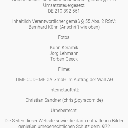
Umsatzsteuergesetz:
Tassen 'Glam' weiß
Panthéon
Händler
DE 210 392 561
Inhaltlich Verantwortlicher gemäß § 55 Abs. 2 RStV:
Tassen - weiß
Persönlichkeiten
Bernhard Kühn (Anschrift wie oben)
Souvenir
Fotos:
Tassen 'Glam'
Schriftsteller
Ovale Teller - bunt
Berlin
Kühn Keramik
Jörg Lehmann
Tassen 'de Luxe'
Schauspieler
Torben Geeck
Lange Teller - bunt
Tassen
Slumberland
Filme:
Becher
Künstler
Lange Teller - weiß
TIME:CODE:MEDIA GmbH im Auftrag der Wall AG
Teller
Kuchenteller
Karlos
Becher 'de Luxe'
Internetauftritt:
Mode
Tiefe Teller - bunt
zum Servieren
amuse gueule
Christian Sandner (
chris
@
pyracom.de
)
Dosen
Babylon
Schalen
Koch
Tiefe Teller 'de Luxe'
Urheberrecht:
Aschenbecher
Etagere
Kerzenständer
Die Seiten dieser Website sowie die darin enthaltenen Bilder
Milchkännchen
Weiß
Praktisch
Königlich
Runde Teller - bunt
genießen urheberrechtlichen Schutz gem. §72