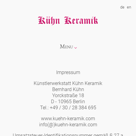
de
en
Menu
Info
Impressum
Künstlerwerkstatt Kühn Keramik
Kollektionen
Bernhard Kühn
Yorckstraße 18
D - 10965 Berlin
Showroom
Neuheiten
Tel.: +49 / 30 / 28 384 695
www.kuehn-keramik.com
Über uns
Alice
info(@)kuehn-keramik.com
Umsatzsteuer-Identifikationsnummer gemäß § 27 a