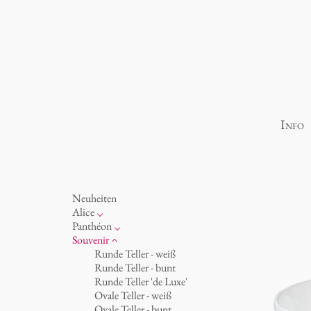
Info
Neuheiten
Alice
Porzellan
Panthéon
Ozean
Persönlichkeiten
Souvenir
Tassen 'Glam' weiß
Schriftsteller
Runde Teller - weiß
Tassen - weiß
Schauspieler
Runde Teller - bunt
Tassen 'Glam'
Künstler
Runde Teller 'de Luxe'
Tassen 'de Luxe'
Mode
Ovale Teller - weiß
Becher
Koch
Ovale Teller - bunt