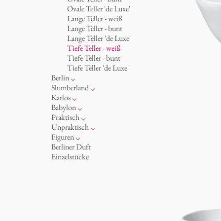
Becher 'de Luxe'
Königlich
Ovale Teller 'de Luxe'
Schalen
Humor
Lange Teller - weiß
Milchkännchen
klassische Musiker
Lange Teller - bunt
zeitgenössische Musiker
Lange Teller 'de Luxe'
Tiefe Teller - weiß
Tiefe Teller - bunt
Tiefe Teller 'de Luxe'
Berlin
Noël
Slumberland
Tassen
Kuchenteller
Karlos
Teller
Teekanne
Fressnapf
Babylon
zum Servieren
Etagere
Vasen 'de Luxe'
Korb 'de Luxe'
Praktisch
Aschenbecher
amuse gueule
Vasen
Schalen 'de Luxe'
Hände und Füße
Unpraktisch
Dosen
Weiß
Bad
Spielen
Figuren
Kerzenständer
Goldener Käfig
Räucherstäbchenhalter
Dies & Das
Schachspiel Alice
Berliner Duft
Schnickschnack
Buchstaben
Porzellanfiguren
Einzelstücke
Präsentation
Himmel
noch mehr Figuren
Besteck