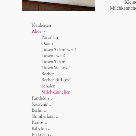
Klein
Milchkännche
Neuheiten
Alice
Porzellan
Ozean
Tassen 'Glam' weiß
Tassen - weiß
Tassen 'Glam'
Tassen 'de Luxe'
Becher
Becher 'de Luxe'
Schalen
Milchkännchen
Panthéon
Persönlichkeiten
Souvenir
Schriftsteller
Runde Teller - weiß
Berlin
Schauspieler
Runde Teller - bunt
Noël
Slumberland
Künstler
Runde Teller 'de Luxe'
Tassen
Kuchenteller
Karlos
Mode
Ovale Teller - weiß
Teller
Teekanne
Fressnapf
Babylon
Koch
Ovale Teller - bunt
zum Servieren
Etagere
Vasen 'de Luxe'
Korb 'de Luxe'
Praktisch