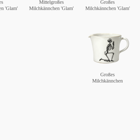
es
Mittelgroßes
Großes
n 'Glam'
Milchkännchen 'Glam'
Milchkännchen 'Glam'
Berlin
Slumberland
Karlos
Großes
Milchkännchen
Babylon
Praktisch
Unpraktisch