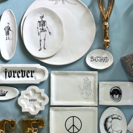
Berlin
Slumberland
Karlos
Babylon
Praktisch
Unpraktisch