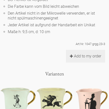
Noël
Teekanne
Vasen 'de Luxe'
Die Farbe kann vom Bild leicht abweichen
Porzellan
Goldener Käfig
Humor
Hände und Füße
Unpraktisch
Runde Teller - weiß
Den Artikel nicht in der Mikrowelle verwenden, er ist
nicht spülmaschinengeeignet
Vasen
Ozean
Korb 'de Luxe'
klassische Musiker
Bad
Jeder Artikel ist aufgrund der Handarbeit ein Unikat
Ovale Teller - weiß
Spielen
Figuren
Maße h: 9,5 cm, d: 10 cm
Fressnapf
Schalen 'de Luxe'
zeitgenössische Musiker
Schnickschnack
Runde Teller 'de Luxe'
Dies & Das
Schachspiel Alice
Berliner Duft
Art.Nr. 1047.grgg.23-3
Hors d'Œvre
Kleine Kaffeetasse 'Glam'
Präsentation
Tiefe Teller - weiß
Buchstaben
Add to my order
Porzellanfiguren
Einzelstücke
Espressotassen 'Glam'
Räucherstäbchenhalter
Ovale Teller 'de Luxe'
Himmel
Alices Schachspiel 'de Luxe'
Varianten
Lange Teller 'de Luxe'
Besteck
noch mehr Figuren