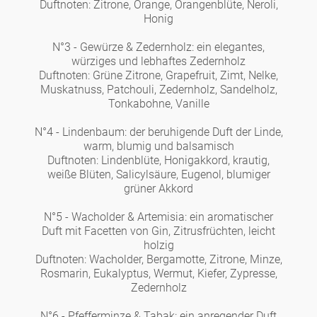
Duftnoten: Zitrone, Orange, Orangenblüte, Neroli,
Honig
N°3 - Gewürze & Zedernholz: ein elegantes,
würziges und lebhaftes Zedernholz
Duftnoten: Grüne Zitrone, Grapefruit, Zimt, Nelke,
Muskatnuss, Patchouli, Zedernholz, Sandelholz,
Tonkabohne, Vanille
N°4 - Lindenbaum: der beruhigende Duft der Linde,
warm, blumig und balsamisch
Duftnoten: Lindenblüte, Honigakkord, krautig,
weiße Blüten, Salicylsäure, Eugenol, blumiger
grüner Akkord
N°5 - Wacholder & Artemisia: ein aromatischer
Duft mit Facetten von Gin, Zitrusfrüchten, leicht
holzig
Duftnoten: Wacholder, Bergamotte, Zitrone, Minze,
Rosmarin, Eukalyptus, Wermut, Kiefer, Zypresse,
Zedernholz
N°6 - Pfefferminze & Tabak: ein anregender Duft