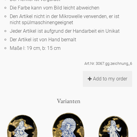
Noël
Teekanne
Vasen 'de Luxe'
Die Farbe kann vom Bild leicht abweichen
Porzellan
Goldener Käfig
Humor
Hände und Füße
Unpraktisch
Runde Teller - weiß
Den Artikel nicht in der Mikrowelle verwenden, er ist
nicht spülmaschinengeeignet
Vasen
Ozean
Korb 'de Luxe'
klassische Musiker
Bad
Jeder Artikel ist aufgrund der Handarbeit ein Unikat
Ovale Teller - weiß
Spielen
Figuren
Der Artikel ist von Hand bemalt
Fressnapf
Schalen 'de Luxe'
zeitgenössische Musiker
Schnickschnack
Maße l: 19 cm, b: 15 cm
Runde Teller 'de Luxe'
Dies & Das
Schachspiel Alice
Berliner Duft
Hors d'Œvre
Art.Nr. 3067.gg.zeichnung_6
Kleine Kaffeetasse 'Glam'
Präsentation
Tiefe Teller - weiß
Buchstaben
Porzellanfiguren
Einzelstücke
Add to my order
Espressotassen 'Glam'
Räucherstäbchenhalter
Ovale Teller 'de Luxe'
Himmel
Alices Schachspiel 'de Luxe'
Varianten
Lange Teller 'de Luxe'
Besteck
noch mehr Figuren