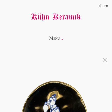
de
en
Menu
Info
Kollektionen
Showroom
Neuheiten
Über uns
Alice