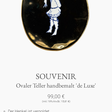
Tassen 'Glam' weiß
Panthéon
Händler
Tassen - weiß
Persönlichkeiten
Souvenir
Tassen 'Glam'
Schriftsteller
Ovale Teller - bunt
Berlin
Tassen 'de Luxe'
Schauspieler
Lange Teller - bunt
Tassen
Slumberland
Becher
Künstler
Lange Teller - weiß
Teller
Kuchenteller
SOUVENIR
Karlos
Becher 'de Luxe'
Mode
Tiefe Teller - bunt
Ovaler Teller handbemalt 'de Luxe'
zum Servieren
amuse gueule
Dosen
Babylon
Schalen
Koch
99,00 €
Tiefe Teller 'de Luxe'
Aschenbecher
Etagere
(Inkl. 19% MwSt.: 15,81 €)
Kerzenständer
Milchkännchen
Weiß
Praktisch
Königlich
Runde Teller - bunt
Der Henkel ist vergoldet