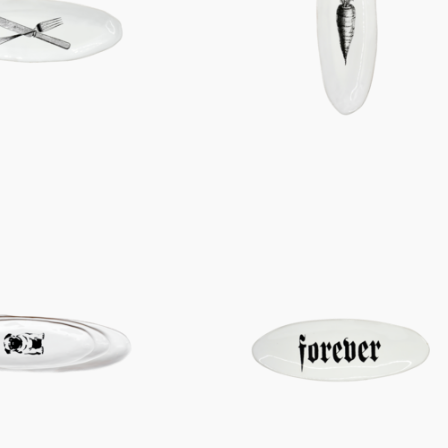
Figuren
Berliner Duft
Einzelstücke