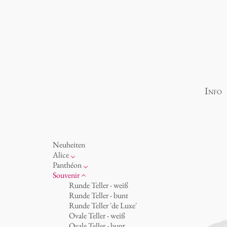
Info
Neuheiten
Alice
Porzellan
Panthéon
Ozean
Persönlichkeiten
Souvenir
Tassen 'Glam' weiß
Schriftsteller
Runde Teller - weiß
Tassen - weiß
Schauspieler
Runde Teller - bunt
Tassen 'Glam'
Künstler
Runde Teller 'de Luxe'
Tassen 'de Luxe'
Mode
Ovale Teller - weiß
Becher
Koch
Ovale Teller - bunt