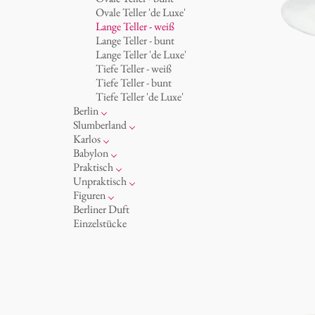
Becher 'de Luxe'
Königlich
Ovale Teller 'de Luxe'
Schalen
Humor
Lange Teller - weiß
Milchkännchen
klassische Musiker
Lange Teller - bunt
zeitgenössische Musiker
Lange Teller 'de Luxe'
Tiefe Teller - weiß
Tiefe Teller - bunt
Tiefe Teller 'de Luxe'
Berlin
Noël
Slumberland
Tassen
Kuchenteller
Karlos
Teller
Teekanne
Fressnapf
Babylon
zum Servieren
Etagere
Vasen 'de Luxe'
Korb 'de Luxe'
Praktisch
Aschenbecher
amuse gueule
Vasen
Schalen 'de Luxe'
Hände und Füße
Unpraktisch
Dosen
Weiß
Bad
Spielen
Figuren
Kerzenständer
Goldener Käfig
Räucherstäbchenhalter
Dies & Das
Schachspiel Alice
Berliner Duft
Schnickschnack
Buchstaben
Porzellanfiguren
Einzelstücke
Präsentation
Himmel
noch mehr Figuren
Besteck