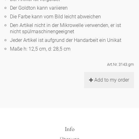
Noël
Teekanne
Vasen 'de Luxe'
Der Goldton kann variieren
Porzellan
Goldener Käfig
Humor
Hände und Füße
Unpraktisch
Runde Teller - weiß
Die Farbe kann vom Bild leicht abweichen
Vasen
Den Artikel nicht in der Mikrowelle verwenden, er ist
Ozean
Korb 'de Luxe'
klassische Musiker
Bad
nicht spülmaschinengeeignet
Ovale Teller - weiß
Spielen
Figuren
Jeder Artikel ist aufgrund der Handarbeit ein Unikat
Fressnapf
Schalen 'de Luxe'
zeitgenössische Musiker
Schnickschnack
Maße h: 12,5 cm, d: 28,5 cm
Runde Teller 'de Luxe'
Dies & Das
Schachspiel Alice
Berliner Duft
Hors d'Œvre
Art.Nr. 3143.gm
Kleine Kaffeetasse 'Glam'
Präsentation
Tiefe Teller - weiß
Buchstaben
Porzellanfiguren
Einzelstücke
Add to my order
Espressotassen 'Glam'
Räucherstäbchenhalter
Ovale Teller 'de Luxe'
Himmel
Alices Schachspiel 'de Luxe'
Lange Teller 'de Luxe'
Besteck
noch mehr Figuren
Info