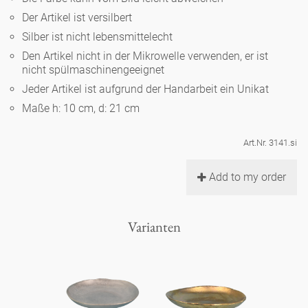
Noël
Teekanne
Vasen 'de Luxe'
Der Artikel ist versilbert
Porzellan
Goldener Käfig
Humor
Hände und Füße
Unpraktisch
Runde Teller - weiß
Silber ist nicht lebensmittelecht
Vasen
Den Artikel nicht in der Mikrowelle verwenden, er ist
Ozean
Korb 'de Luxe'
klassische Musiker
Bad
nicht spülmaschinengeeignet
Ovale Teller - weiß
Spielen
Figuren
Jeder Artikel ist aufgrund der Handarbeit ein Unikat
Fressnapf
Schalen 'de Luxe'
zeitgenössische Musiker
Schnickschnack
Maße h: 10 cm, d: 21 cm
Runde Teller 'de Luxe'
Dies & Das
Schachspiel Alice
Berliner Duft
Hors d'Œvre
Art.Nr. 3141.si
Kleine Kaffeetasse 'Glam'
Präsentation
Tiefe Teller - weiß
Buchstaben
Porzellanfiguren
Einzelstücke
Add to my order
Espressotassen 'Glam'
Räucherstäbchenhalter
Ovale Teller 'de Luxe'
Himmel
Alices Schachspiel 'de Luxe'
Varianten
Lange Teller 'de Luxe'
Besteck
noch mehr Figuren