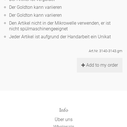
Noël
Teekanne
Vasen 'de Luxe'
Der Goldton kann variieren
Porzellan
Goldener Käfig
Humor
Hände und Füße
Unpraktisch
Runde Teller - weiß
Der Goldton kann variieren
Vasen
Den Artikel nicht in der Mikrowelle verwenden, er ist
Ozean
Korb 'de Luxe'
klassische Musiker
Bad
nicht spülmaschinengeeignet
Ovale Teller - weiß
Spielen
Figuren
Jeder Artikel ist aufgrund der Handarbeit ein Unikat
Fressnapf
Schalen 'de Luxe'
zeitgenössische Musiker
Schnickschnack
Runde Teller 'de Luxe'
Dies & Das
Schachspiel Alice
Berliner Duft
Art.Nr. 3140-3143.gm
Hors d'Œvre
Kleine Kaffeetasse 'Glam'
Präsentation
Tiefe Teller - weiß
Buchstaben
Add to my order
Porzellanfiguren
Einzelstücke
Espressotassen 'Glam'
Räucherstäbchenhalter
Ovale Teller 'de Luxe'
Himmel
Alices Schachspiel 'de Luxe'
Lange Teller 'de Luxe'
Besteck
noch mehr Figuren
Info
Über uns
Wholesale