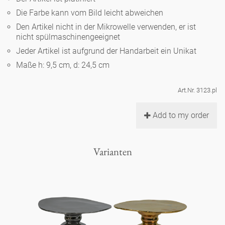
Noël
Teekanne
Vasen 'de Luxe'
Die Farbe kann vom Bild leicht abweichen
Porzellan
Goldener Käfig
Humor
Hände und Füße
Unpraktisch
Runde Teller - weiß
Den Artikel nicht in der Mikrowelle verwenden, er ist
nicht spülmaschinengeeignet
Vasen
Ozean
Korb 'de Luxe'
klassische Musiker
Bad
Jeder Artikel ist aufgrund der Handarbeit ein Unikat
Ovale Teller - weiß
Spielen
Figuren
Maße h: 9,5 cm, d: 24,5 cm
Fressnapf
Schalen 'de Luxe'
zeitgenössische Musiker
Schnickschnack
Runde Teller 'de Luxe'
Dies & Das
Schachspiel Alice
Berliner Duft
Art.Nr. 3123.pl
Hors d'Œvre
Kleine Kaffeetasse 'Glam'
Präsentation
Tiefe Teller - weiß
Buchstaben
Add to my order
Porzellanfiguren
Einzelstücke
Espressotassen 'Glam'
Räucherstäbchenhalter
Ovale Teller 'de Luxe'
Himmel
Alices Schachspiel 'de Luxe'
Varianten
Lange Teller 'de Luxe'
Besteck
noch mehr Figuren