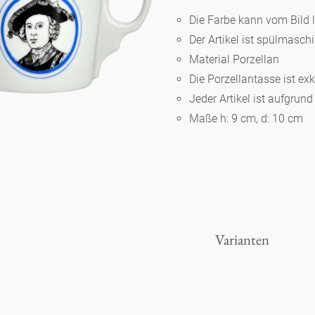
Die Farbe kann vom Bild 
Der Artikel ist spülmasc
Berlin
Material Porzellan
Die Porzellantasse ist ex
Slumberland
Jeder Artikel ist aufgrun
Maße h: 9 cm, d: 10 cm
Karlos
Babylon
Praktisch
Varianten
Unpraktisch