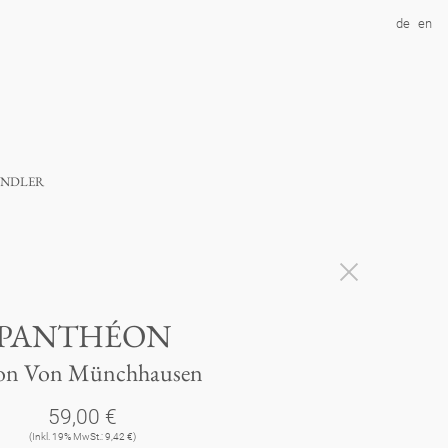
de
en
ndler
PANTHÉON
on Von Münchhausen
59,00 €
(Inkl. 19% MwSt.: 9,42 €)