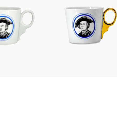
Figuren
Berliner Duft
Einzelstücke