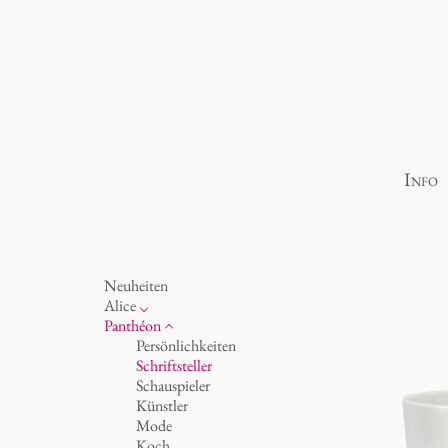
Info
Neuheiten
Alice
Porzellan
Panthéon
Ozean
Persönlichkeiten
Tassen 'Glam' weiß
Schriftsteller
Tassen - weiß
Schauspieler
Tassen 'Glam'
Künstler
Tassen 'de Luxe'
Mode
Becher
Koch