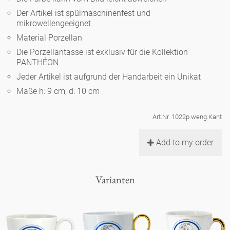
Noël
Teekanne
Vasen 'de Luxe'
Der Artikel ist spülmaschinenfest und
Porzellan
Goldener Käfig
Humor
Hände und Füße
mikrowellengeeignet
Unpraktisch
Runde Teller - weiß
Material Porzellan
Vasen
Ozean
Korb 'de Luxe'
klassische Musiker
Bad
Die Porzellantasse ist exklusiv für die Kollektion
Ovale Teller - weiß
Spielen
Figuren
PANTHÉON
Fressnapf
Schalen 'de Luxe'
Jeder Artikel ist aufgrund der Handarbeit ein Unikat
zeitgenössische Musiker
Schnickschnack
Runde Teller 'de Luxe'
Dies & Das
Schachspiel Alice
Maße h: 9 cm, d: 10 cm
Berliner Duft
Hors d'Œvre
Kleine Kaffeetasse 'Glam'
Präsentation
Tiefe Teller - weiß
Buchstaben
Art.Nr. 1022p.weng.Kant
Porzellanfiguren
Einzelstücke
Espressotassen 'Glam'
Räucherstäbchenhalter
Add to my order
Ovale Teller 'de Luxe'
Himmel
Alices Schachspiel 'de Luxe'
Lange Teller 'de Luxe'
Besteck
Varianten
noch mehr Figuren