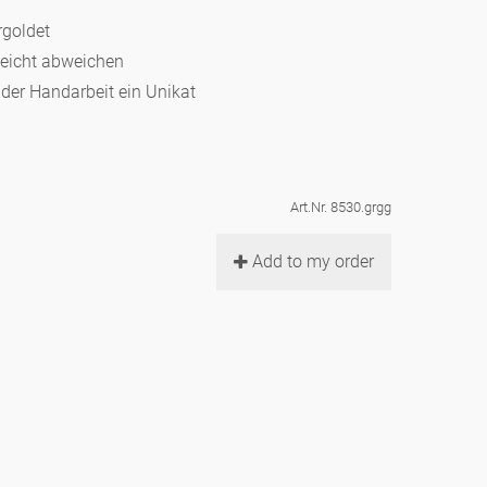
rgoldet
leicht abweichen
d der Handarbeit ein Unikat
Art.Nr. 8530.grgg
Add to my order