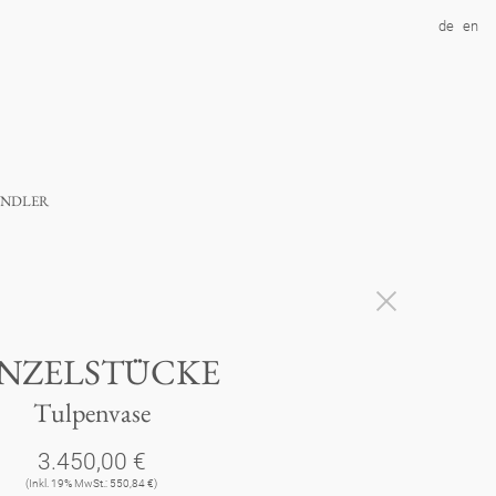
de
en
ndler
INZELSTÜCKE
Tulpenvase
3.450,00 €
(Inkl. 19% MwSt.: 550,84 €)