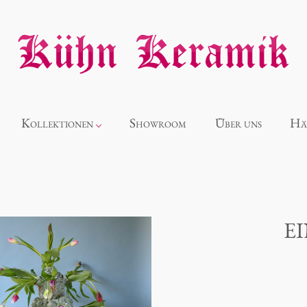
Kollektionen
Showroom
Über uns
Hä
Neuheiten
Alice
E
Panthéon
Souvenir