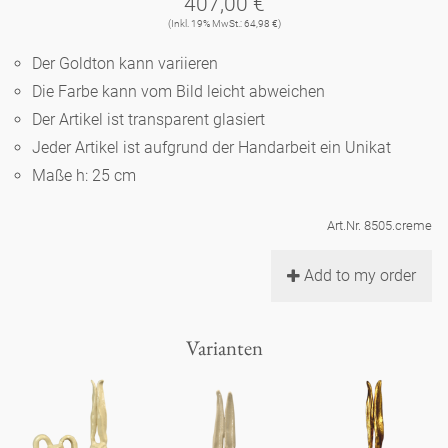
407,00 €
Noël
Teekanne
Vasen 'de Luxe'
(Inkl. 19% MwSt.: 64,98 €)
Porzellan
Goldener Käfig
Humor
Hände und Füße
Unpraktisch
Runde Teller - weiß
Der Goldton kann variieren
Vasen
Ozean
Korb 'de Luxe'
Die Farbe kann vom Bild leicht abweichen
klassische Musiker
Bad
Ovale Teller - weiß
Spielen
Figuren
Der Artikel ist transparent glasiert
Fressnapf
Schalen 'de Luxe'
Jeder Artikel ist aufgrund der Handarbeit ein Unikat
zeitgenössische Musiker
Schnickschnack
Runde Teller 'de Luxe'
Dies & Das
Schachspiel Alice
Maße h: 25 cm
Berliner Duft
Hors d'Œvre
Kleine Kaffeetasse 'Glam'
Präsentation
Tiefe Teller - weiß
Buchstaben
Art.Nr. 8505.creme
Porzellanfiguren
Einzelstücke
Espressotassen 'Glam'
Räucherstäbchenhalter
Add to my order
Ovale Teller 'de Luxe'
Himmel
Alices Schachspiel 'de Luxe'
Lange Teller 'de Luxe'
Besteck
Varianten
noch mehr Figuren