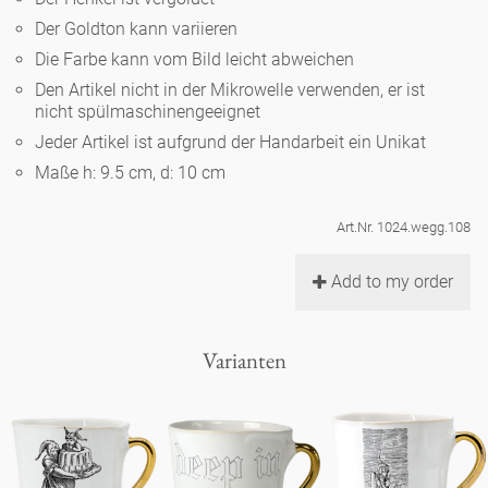
Noël
Teekanne
Vasen 'de Luxe'
Der Goldton kann variieren
Porzellan
Goldener Käfig
Humor
Hände und Füße
Unpraktisch
Runde Teller - weiß
Die Farbe kann vom Bild leicht abweichen
Vasen
Den Artikel nicht in der Mikrowelle verwenden, er ist
Ozean
Korb 'de Luxe'
klassische Musiker
Bad
nicht spülmaschinengeeignet
Ovale Teller - weiß
Spielen
Figuren
Jeder Artikel ist aufgrund der Handarbeit ein Unikat
Fressnapf
Schalen 'de Luxe'
zeitgenössische Musiker
Schnickschnack
Maße h: 9.5 cm, d: 10 cm
Runde Teller 'de Luxe'
Dies & Das
Schachspiel Alice
Berliner Duft
Hors d'Œvre
Art.Nr. 1024.wegg.108
Kleine Kaffeetasse 'Glam'
Präsentation
Tiefe Teller - weiß
Buchstaben
Porzellanfiguren
Einzelstücke
Add to my order
Espressotassen 'Glam'
Räucherstäbchenhalter
Ovale Teller 'de Luxe'
Himmel
Alices Schachspiel 'de Luxe'
Varianten
Lange Teller 'de Luxe'
Besteck
noch mehr Figuren