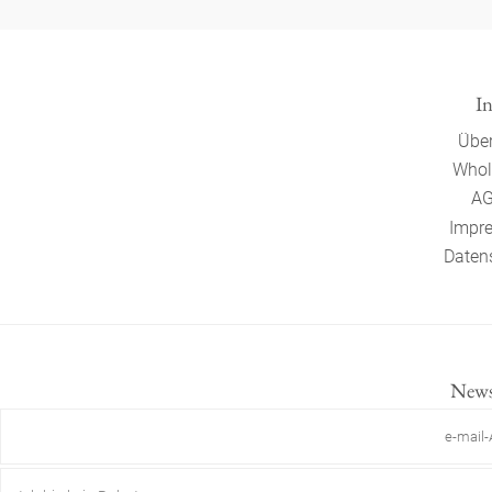
In
Über
Whol
AG
Impr
Daten
Newsl