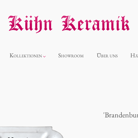
Kollektionen
Showroom
Über uns
Hä
Neuheiten
Alice
'Brandenbur
Panthéon
Souvenir