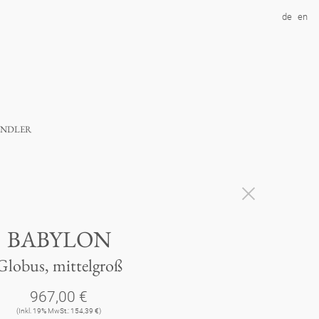
de
en
ndler
BABYLON
Globus, mittelgroß
967,00 €
(Inkl. 19% MwSt.: 154,39 €)