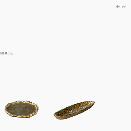
de
en
ndler