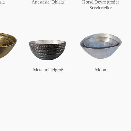
sia
Anastasia 'Ohlala'
Horsd'Oevre großer
Servierteller
Berlin
Slumberland
Karlos
Metal mittelgroß
Moon
Babylon
Praktisch
Unpraktisch