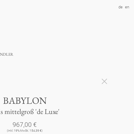
de
en
ndler
BABYLON
is mittelgroß 'de Luxe'
967,00 €
(Inkl. 19% MwSt.: 154,39 €)