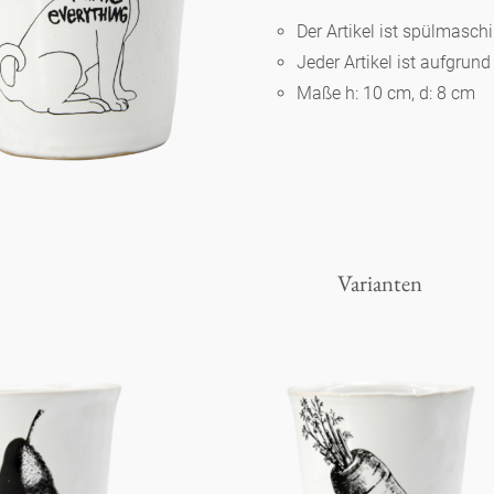
Der Artikel ist spülmasc
Jeder Artikel ist aufgrun
Berlin
Maße h: 10 cm, d: 8 cm
Slumberland
Karlos
Varianten
Babylon
Praktisch
Unpraktisch