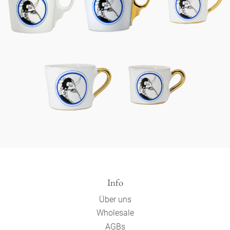
Info
Über uns
Wholesale
AGBs